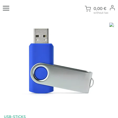
Zum
Inhalt
0,00
€
without tax
springen
USB-STICKS