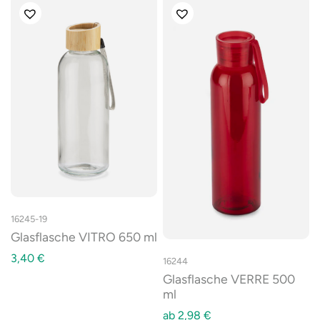
16245-19
Glasflasche VITRO 650 ml
3,40
€
16244
Glasflasche VERRE 500
ml
ab
2,98
€