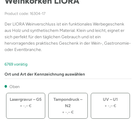
Weinkorken LIORA
Product code: 16304-17
Der LIORA Weinverschluss ist ein funktionales Werbegeschenk
aus Holz und synthetischem Material. Klein und leicht, eignet er
sich perfekt für den täglichen Gebrauch und ist ein
hervorragendes praktisches Geschenk in der Wein-, Gastronomie-
oder Eventbranche.
6769 vorrätig
Ort und Art der Kennzeichnung auswählen
Oben
Lasergravur – G5
Tampondruck –
UV – U1
+
-,–
€
N2
+
-,–
€
+
-,–
€