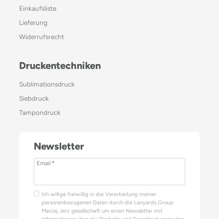
Einkaufsliste
Lieferung
Widerrufsrecht
Druckentechniken
Sublimationsdruck
Siebdruck
Tampondruck
Newsletter
Email
*
Ich willige freiwillig in die Verarbeitung meiner
personenbezogenen Daten durch die Lanyards Group
Maciej Jerz gesellschaft um einen Newsletter mit
Informationen über die Produkte und Dienstleistungen des