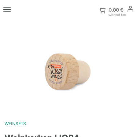
Zum
Inhalt
0,00
€
without tax
springen
WEINSETS