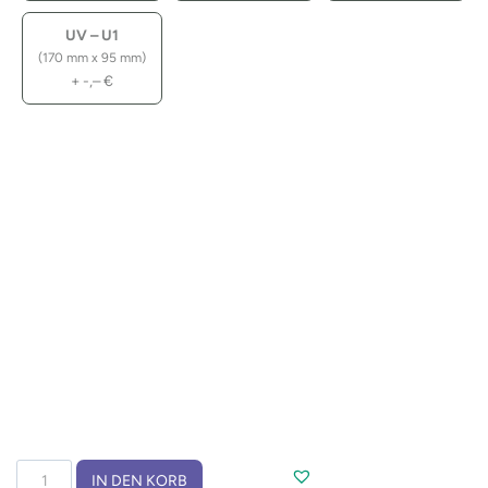
UV – U1
(170 mm x 95 mm)
+
-,–
€
Werkzeugset
IN DEN KORB