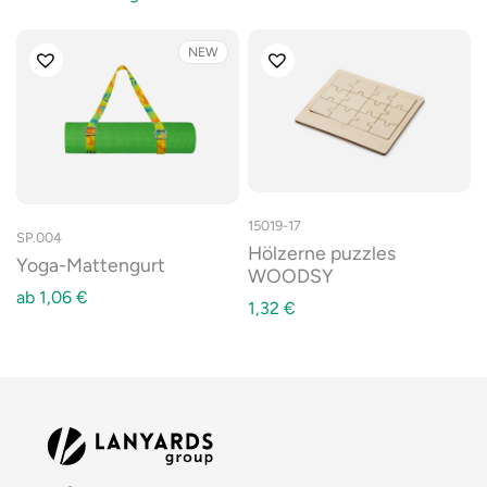
NEW
15019-17
SP.004
Hölzerne puzzles
Yoga-Mattengurt
WOODSY
ab
1,06
€
1,32
€