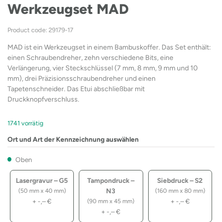
Werkzeugset MAD
Product code: 29179-17
MAD ist ein Werkzeugset in einem Bambuskoffer. Das Set enthält:
einen Schraubendreher, zehn verschiedene Bits, eine
Verlängerung, vier Steckschlüssel (7 mm, 8 mm, 9 mm und 10
mm), drei Präzisionsschraubendreher und einen
Tapetenschneider. Das Etui abschließbar mit
Druckknopfverschluss.
1741 vorrätig
Ort und Art der Kennzeichnung auswählen
Oben
Lasergravur – G5
Tampondruck –
Siebdruck – S2
N3
(50 mm x 40 mm)
(160 mm x 80 mm)
+
-,–
€
+
-,–
€
(90 mm x 45 mm)
+
-,–
€