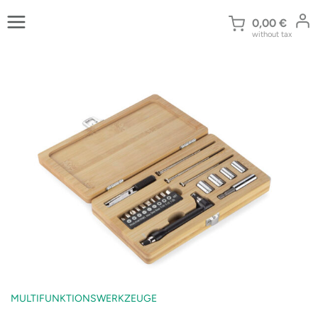
Zum
Inhalt
0,00
€
without tax
springen
MULTIFUNKTIONSWERKZEUGE