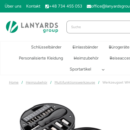
Zum
Über uns
Kontakt
+48 734 455 053
office@lanyardsgro
Inhalt
springen
Schlüsselbänder
Einlassbänder
Bürogeräte
Personalisierte Kleidung
Heimzubehör
Reiseacces
Sportartikel
Home
/
Heimzubehör
/
Multifunktionswerkzeuge
/
Werkzeugset W