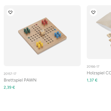
20166-17
Holzspiel 
20157-17
Brettspiel PAWN
1,37
€
2,39
€