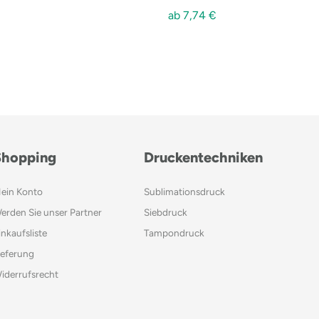
ab
7,74
€
Shopping
Druckentechniken
ein Konto
Sublimationsdruck
erden Sie unser Partner
Siebdruck
inkaufsliste
Tampondruck
ieferung
iderrufsrecht