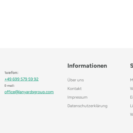
Informationen
efon:
Tel
+49 699 579 59 92
Über uns
M
E-mail:
Kontakt
W
office@lanyardsgroup.com
Impressum
E
Datenschutzerklärung
L
W