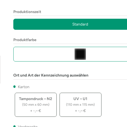
Produktionszeit
Standard
Produktfarbe
Ort und Art der Kennzeichnung auswählen
Karton
Tampondruck – N2
UV – U1
(50 mm x 60 mm)
(110 mm x 115 mm)
+
-,–
€
+
-,–
€
Vorderseite