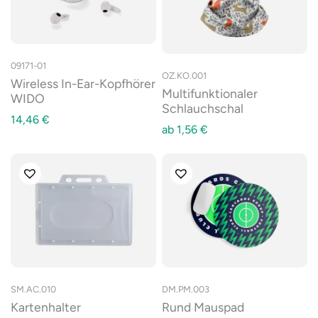
09171-01
OZ.KO.001
Wireless In-Ear-Kopfhörer
Multifunktionaler
WIDO
Schlauchschal
14,46
€
ab
1,56
€
SM.AC.010
DM.PM.003
Kartenhalter
Rund Mauspad