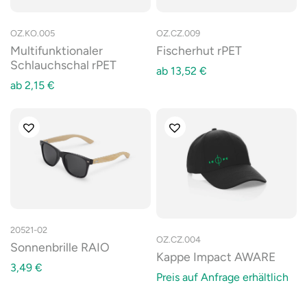
OZ.KO.005
OZ.CZ.009
Multifunktionaler
Fischerhut rPET
Schlauchschal rPET
ab
13,52
€
ab
2,15
€
20521-02
OZ.CZ.004
Sonnenbrille RAIO
Kappe Impact AWARE
3,49
€
Preis auf Anfrage erhältlich