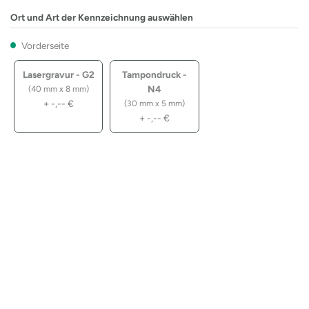
Ort und Art der Kennzeichnung auswählen
Vorderseite
Lasergravur - G2
Tampondruck -
N4
(40 mm x 8 mm)
+
-,--
€
(30 mm x 5 mm)
+
-,--
€