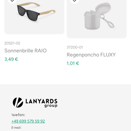
20521-02
37200-01
Sonnenbrille RAIO
Regenponcho FLUXY
3,49
€
1,01
€
efon:
Tel
+49 699 579 59 92
E-mail: