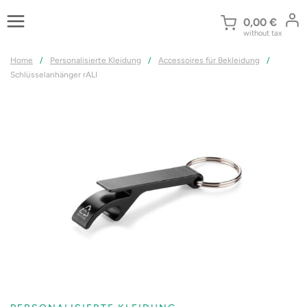
Zum
Inhalt
0,00
€
without tax
springen
Home
/
Personalisierte Kleidung
/
Accessoires für Bekleidung
/
Schlüsselanhänger rALI