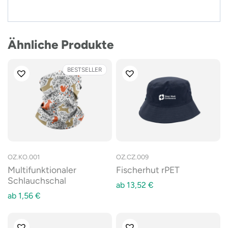
Ähnliche Produkte
BESTSELLER
OZ.KO.001
OZ.CZ.009
Multifunktionaler
Fischerhut rPET
Schlauchschal
ab
13,52
€
ab
1,56
€