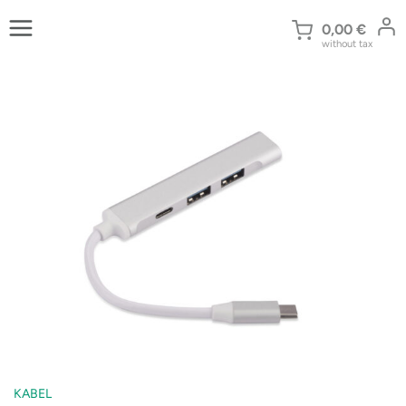
Zum
Inhalt
0,00
€
without tax
springen
KABEL