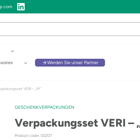
up.com
soires
Werden Sie unser Partner
rpackungsset VERI – „M“
GESCHENKVERPACKUNGEN
Verpackungsset VERI – 
Product code: 02207