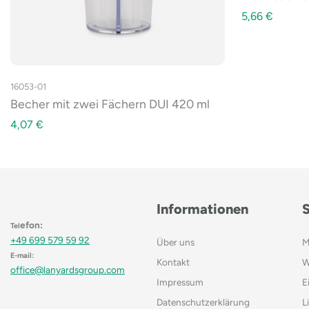
5,66
€
16053-01
Becher mit zwei Fächern DUI 420 ml
4,07
€
Informationen
efon:
Tel
+49 699 579 59 92
Über uns
M
E-mail:
Kontakt
W
office@lanyardsgroup.com
Impressum
E
Datenschutzerklärung
L