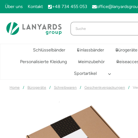
Zum
Über uns
Kontakt
+48 734 455 053
office@lanyardsgro
Inhalt
springen
Schlüsselbänder
Einlassbänder
Bürogeräte
Personalisierte Kleidung
Heimzubehör
Reiseacces
Sportartikel
Home
/
Bürogeräte
/
Schreibwaren
/
Geschenkverpackungen
/
Ve