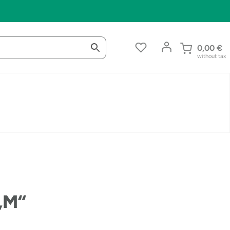
0,00
€
without tax
„M“