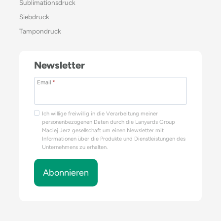
Sublimationsdruck
Siebdruck
Tampondruck
Newsletter
Email
*
Ich willige freiwillig in die Verarbeitung meiner
personenbezogenen Daten durch die Lanyards Group
Maciej Jerz gesellschaft um einen Newsletter mit
Informationen über die Produkte und Dienstleistungen des
Unternehmens zu erhalten.
Abonnieren