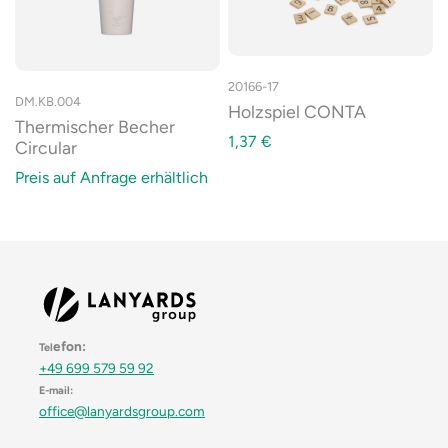
20166-17
DM.KB.004
Holzspiel CONTA
Thermischer Becher
1,37
€
Circular
Preis auf Anfrage erhältlich
efon:
Tel
+49 699 579 59 92
E-mail:
office@lanyardsgroup.com